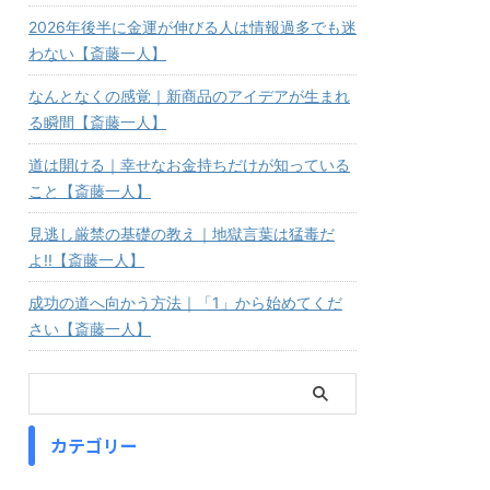
2026年後半に金運が伸びる人は情報過多でも迷
わない【斎藤一人】
なんとなくの感覚｜新商品のアイデアが生まれ
る瞬間【斎藤一人】
道は開ける｜幸せなお金持ちだけが知っている
こと【斎藤一人】
見逃し厳禁の基礎の教え｜地獄言葉は猛毒だ
よ!!【斎藤一人】
成功の道へ向かう方法｜「1」から始めてくだ
さい【斎藤一人】
カテゴリー