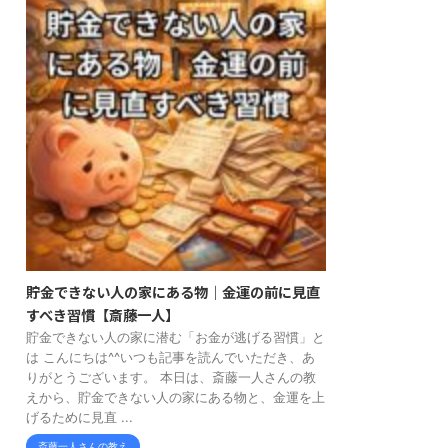
貯金できない人の家にある物｜金運の前に見直
すべき習慣【斎藤一人】
貯金できない人の家に潜む「お金が逃げる習慣」と
は こんにちは^^いつも記事を読んでいただき、あ
りがとうございます。 本日は、斎藤一人さんの教
えから、貯金できない人の家にある物と、金運を上
げるために見直 ...
斎藤一人さんの教え