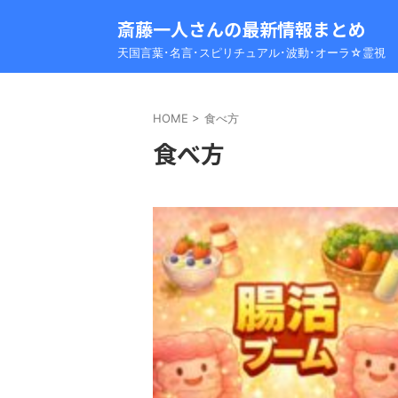
斎藤一人さんの最新情報まとめ
天国言葉･名言･スピリチュアル･波動･オーラ☆霊視
HOME
>
食べ方
食べ方