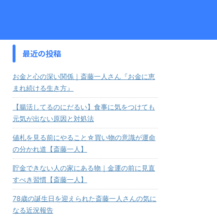
最近の投稿
お金と心の深い関係｜斎藤一人さん『お金に恵
まれ続ける生き方』
【腸活してるのにだるい】食事に気をつけても
元気が出ない原因と対処法
値札を見る前にやること☆買い物の意識が運命
の分かれ道【斎藤一人】
貯金できない人の家にある物｜金運の前に見直
すべき習慣【斎藤一人】
78歳の誕生日を迎えられた斎藤一人さんの気に
なる近況報告