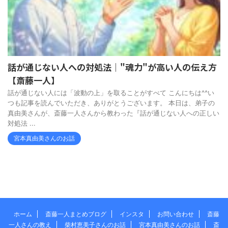
話が通じない人への対処法｜"魂力"が高い人の伝え方
【斎藤一人】
話が通じない人には「波動の上」を取ることがすべて こんにちは^^い
つも記事を読んでいただき、ありがとうございます。 本日は、弟子の
真由美さんが、斎藤一人さんから教わった『話が通じない人への正しい
対処法 ...
宮本真由美さんのお話
ホーム
斎藤一人まとめブログ
インスタ
お問い合わせ
斎藤
一人さんの教え
柴村恵美子さんのお話
宮本真由美さんのお話
斎