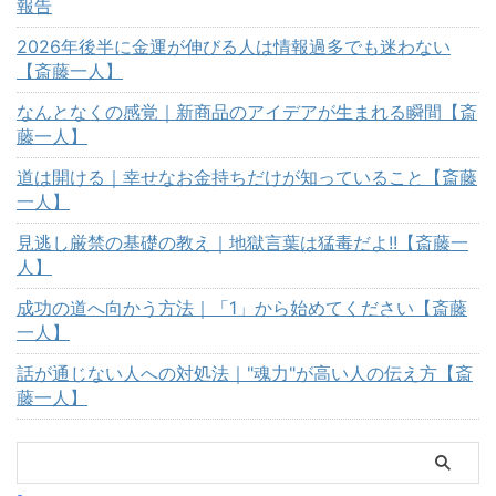
報告
2026年後半に金運が伸びる人は情報過多でも迷わない
【斎藤一人】
なんとなくの感覚｜新商品のアイデアが生まれる瞬間【斎
藤一人】
道は開ける｜幸せなお金持ちだけが知っていること【斎藤
一人】
見逃し厳禁の基礎の教え｜地獄言葉は猛毒だよ!!【斎藤一
人】
成功の道へ向かう方法｜「1」から始めてください【斎藤
一人】
話が通じない人への対処法｜"魂力"が高い人の伝え方【斎
藤一人】