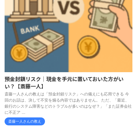
預金封鎖リスク｜現金を手元に置いておいた方がい
い？【斎藤一人】
斎藤一人さんの教えは「預金封鎖リスク」への備えにも応用できる 今
回のお話は、決して不安を煽る内容ではありません。 ただ、「最近、
銀行のシステム障害などのトラブルが多いのはなぜ？」「また証券会社
に不正ア ...
斎藤一人さんの教え