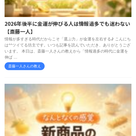
2026年後半に金運が伸びる人は情報過多でも迷わない
【斎藤一人】
情報が多すぎる時代だからこそ「選ぶ力」が金運を左右する♪ こんにち
は^^ツイてる坊主です。いつも記事を読んでいただき、ありがとうござ
います。 本日は、斎藤一人さんの教えから「情報過多の時代に金運を
伸ば ...
斎藤一人さんの教え