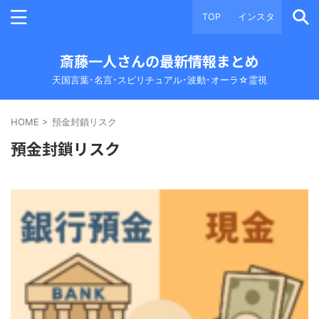
TOP
インスタ
斎藤一人さんの最新情報まとめ
天国言葉･名言･スピリチュアル･波動･オーラ☆霊視
HOME
>
預金封鎖リスク
預金封鎖リスク