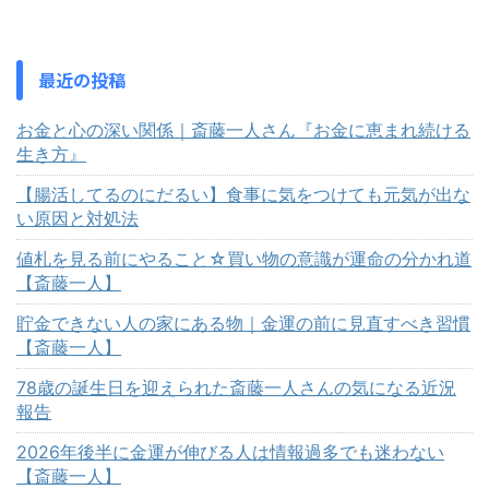
最近の投稿
お金と心の深い関係｜斎藤一人さん『お金に恵まれ続ける
生き方』
【腸活してるのにだるい】食事に気をつけても元気が出な
い原因と対処法
値札を見る前にやること☆買い物の意識が運命の分かれ道
【斎藤一人】
貯金できない人の家にある物｜金運の前に見直すべき習慣
【斎藤一人】
78歳の誕生日を迎えられた斎藤一人さんの気になる近況
報告
2026年後半に金運が伸びる人は情報過多でも迷わない
【斎藤一人】