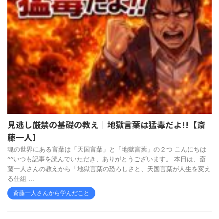
見逃し厳禁の基礎の教え｜地獄言葉は猛毒だよ!!【斎
藤一人】
魂の世界にある言葉は「天国言葉」と「地獄言葉」の２つ こんにちは
^^いつも記事を読んでいただき、ありがとうございます。 本日は、斎
藤一人さんの教えから「地獄言葉の恐ろしさと、天国言葉が人生を変え
る仕組 ...
斎藤一人さんから学んだこと