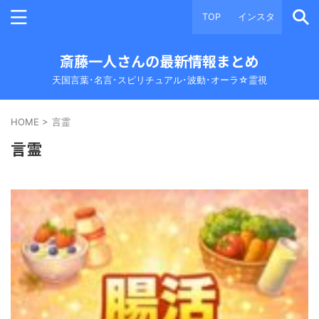
TOP
インスタ
斎藤一人さんの最新情報まとめ
天国言葉･名言･スピリチュアル･波動･オーラ☆霊視
HOME
>
言霊
言霊