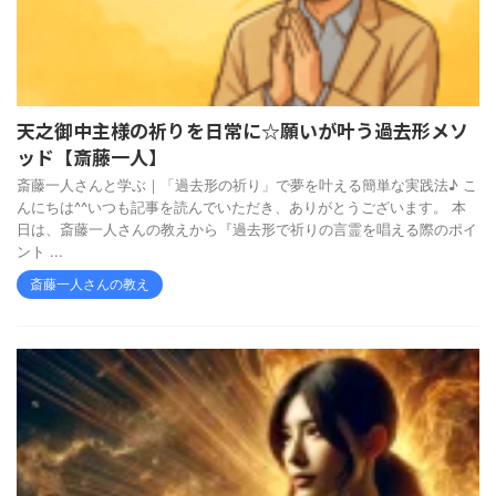
天之御中主様の祈りを日常に☆願いが叶う過去形メソ
ッド【斎藤一人】
斎藤一人さんと学ぶ｜「過去形の祈り」で夢を叶える簡単な実践法♪ こ
んにちは^^いつも記事を読んでいただき、ありがとうございます。 本
日は、斎藤一人さんの教えから『過去形で祈りの言霊を唱える際のポイ
ント ...
斎藤一人さんの教え