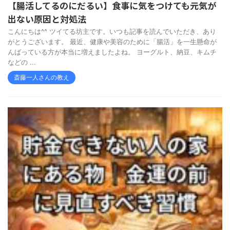
【腸活してるのにだるい】食事に気をつけても元気が
出ない原因と対処法
こんにちは^^ ツイてる坊主です。いつも記事を読んでいただき、あり
がとうございます。 最近、健康や美容のために「腸活」を一生懸命が
んばっている方が本当に増えましたよね。 ヨーグルト、納豆、キムチ
などの ...
斎藤一人さんの教え