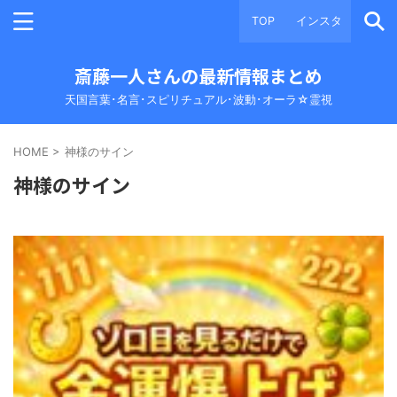
TOP
インスタ
斎藤一人さんの最新情報まとめ
天国言葉･名言･スピリチュアル･波動･オーラ☆霊視
HOME
>
神様のサイン
神様のサイン