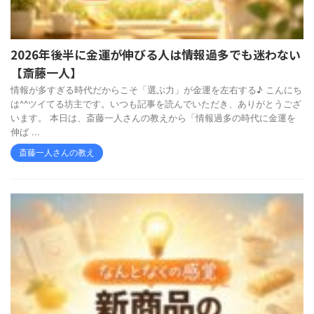
2026年後半に金運が伸びる人は情報過多でも迷わない
【斎藤一人】
情報が多すぎる時代だからこそ「選ぶ力」が金運を左右する♪ こんにち
は^^ツイてる坊主です。いつも記事を読んでいただき、ありがとうござ
います。 本日は、斎藤一人さんの教えから「情報過多の時代に金運を
伸ば ...
斎藤一人さんの教え