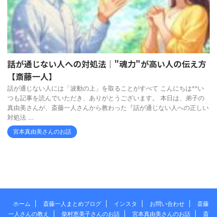
話が通じない人への対処法｜"魂力"が高い人の伝え方
【斎藤一人】
話が通じない人には「波動の上」を取ることがすべて こんにちは^^い
つも記事を読んでいただき、ありがとうございます。 本日は、弟子の
真由美さんが、斎藤一人さんから教わった『話が通じない人への正しい
対処法 ...
宮本真由美さんのお話
ホーム
斎藤一人まとめブログ
インスタ
お問い合わせ
斎藤
一人さんの教え
柴村恵美子さんのお話
宮本真由美さんのお話
斎