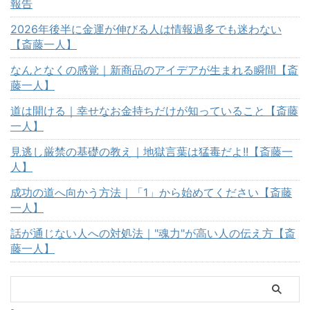
報告
2026年後半に金運が伸びる人は情報過多でも迷わない
【斎藤一人】
なんとなくの感覚｜新商品のアイデアが生まれる瞬間【斎
藤一人】
道は開ける｜幸せなお金持ちだけが知っていること【斎藤
一人】
見逃し厳禁の基礎の教え｜地獄言葉は猛毒だよ!!【斎藤一
人】
成功の道へ向かう方法｜「1」から始めてください【斎藤
一人】
話が通じない人への対処法｜"魂力"が高い人の伝え方【斎
藤一人】