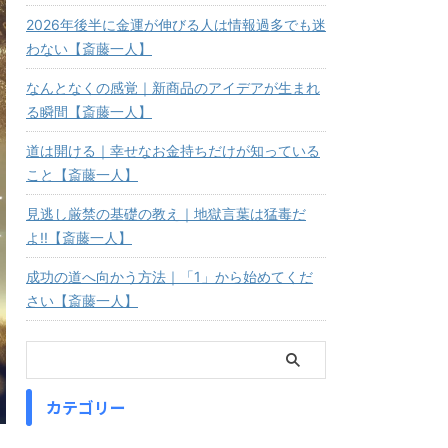
2026年後半に金運が伸びる人は情報過多でも迷
わない【斎藤一人】
なんとなくの感覚｜新商品のアイデアが生まれ
る瞬間【斎藤一人】
道は開ける｜幸せなお金持ちだけが知っている
こと【斎藤一人】
見逃し厳禁の基礎の教え｜地獄言葉は猛毒だ
よ!!【斎藤一人】
成功の道へ向かう方法｜「1」から始めてくだ
さい【斎藤一人】
カテゴリー