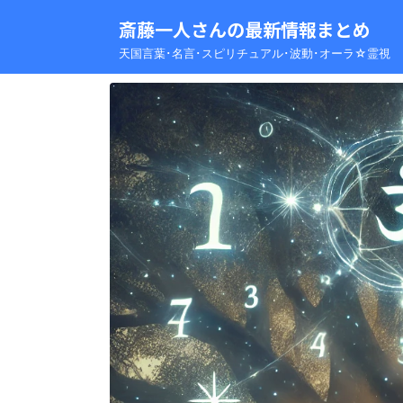
斎藤一人さんの最新情報まとめ
天国言葉･名言･スピリチュアル･波動･オーラ☆霊視