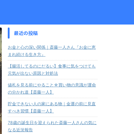
最近の投稿
お金と心の深い関係｜斎藤一人さん『お金に恵
まれ続ける生き方』
【腸活してるのにだるい】食事に気をつけても
元気が出ない原因と対処法
値札を見る前にやること☆買い物の意識が運命
の分かれ道【斎藤一人】
貯金できない人の家にある物｜金運の前に見直
すべき習慣【斎藤一人】
78歳の誕生日を迎えられた斎藤一人さんの気に
なる近況報告