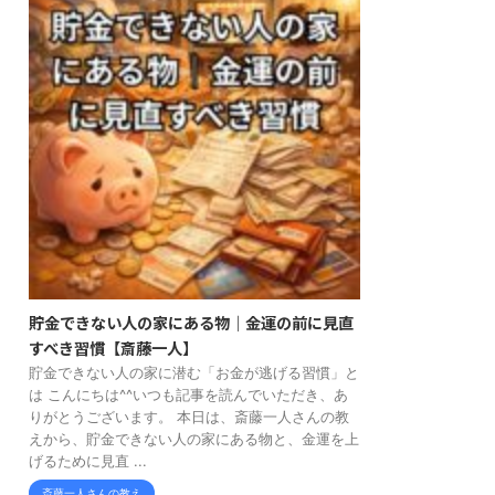
貯金できない人の家にある物｜金運の前に見直
すべき習慣【斎藤一人】
貯金できない人の家に潜む「お金が逃げる習慣」と
は こんにちは^^いつも記事を読んでいただき、あ
りがとうございます。 本日は、斎藤一人さんの教
えから、貯金できない人の家にある物と、金運を上
げるために見直 ...
斎藤一人さんの教え