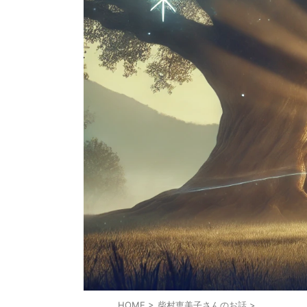
HOME
>
柴村恵美子さんのお話
>