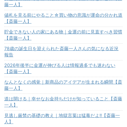
藤一人】
値札を見る前にやること☆買い物の意識が運命の分かれ道
【斎藤一人】
貯金できない人の家にある物｜金運の前に見直すべき習慣
【斎藤一人】
78歳の誕生日を迎えられた斎藤一人さんの気になる近況
報告
2026年後半に金運が伸びる人は情報過多でも迷わない
【斎藤一人】
なんとなくの感覚｜新商品のアイデアが生まれる瞬間【斎
藤一人】
道は開ける｜幸せなお金持ちだけが知っていること【斎藤
一人】
見逃し厳禁の基礎の教え｜地獄言葉は猛毒だよ!!【斎藤一
人】