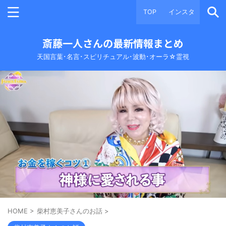
TOP
インスタ
斎藤一人さんの最新情報まとめ
天国言葉･名言･スピリチュアル･波動･オーラ☆霊視
HOME
>
柴村恵美子さんのお話
>