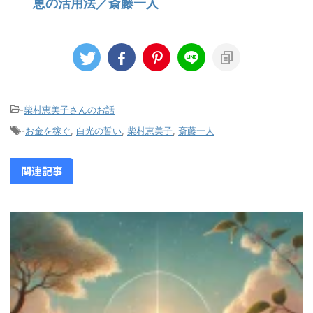
恵の活用法／斎藤一人
-
柴村恵美子さんのお話
-
お金を稼ぐ
,
白光の誓い
,
柴村恵美子
,
斎藤一人
関連記事