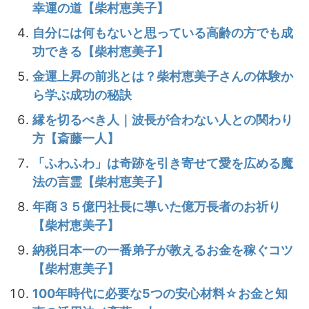
幸運の道【柴村恵美子】
自分には何もないと思っている高齢の方でも成
功できる【柴村恵美子】
金運上昇の前兆とは？柴村恵美子さんの体験か
ら学ぶ成功の秘訣
縁を切るべき人｜波長が合わない人との関わり
方【斎藤一人】
「ふわふわ」は奇跡を引き寄せて愛を広める魔
法の言霊【柴村恵美子】
年商３５億円社長に導いた億万長者のお祈り
【柴村恵美子】
納税日本一の一番弟子が教えるお金を稼ぐコツ
【柴村恵美子】
100年時代に必要な5つの安心材料☆お金と知