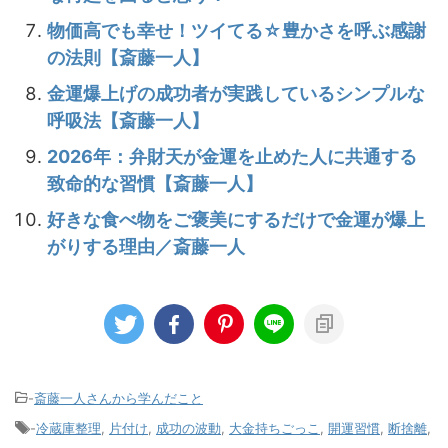
物価高でも幸せ！ツイてる☆豊かさを呼ぶ感謝
の法則【斎藤一人】
金運爆上げの成功者が実践しているシンプルな
呼吸法【斎藤一人】
2026年：弁財天が金運を止めた人に共通する
致命的な習慣【斎藤一人】
好きな食べ物をご褒美にするだけで金運が爆上
がりする理由／斎藤一人
-
斎藤一人さんから学んだこと
-
冷蔵庫整理
,
片付け
,
成功の波動
,
大金持ちごっこ
,
開運習慣
,
断捨離
,