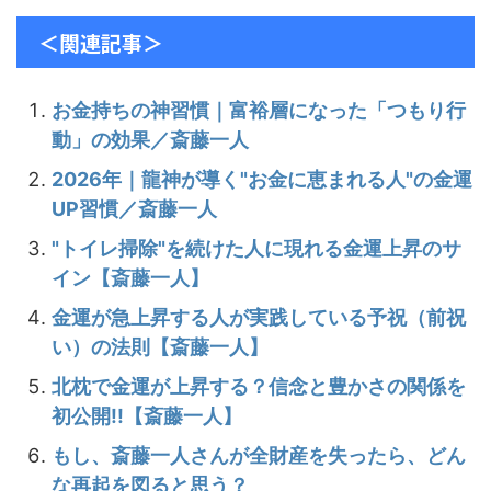
＜関連記事＞
お金持ちの神習慣｜富裕層になった「つもり行
動」の効果／斎藤一人
2026年｜龍神が導く"お金に恵まれる人"の金運
UP習慣／斎藤一人
"トイレ掃除"を続けた人に現れる金運上昇のサ
イン【斎藤一人】
金運が急上昇する人が実践している予祝（前祝
い）の法則【斎藤一人】
北枕で金運が上昇する？信念と豊かさの関係を
初公開!!【斎藤一人】
もし、斎藤一人さんが全財産を失ったら、どん
な再起を図ると思う？