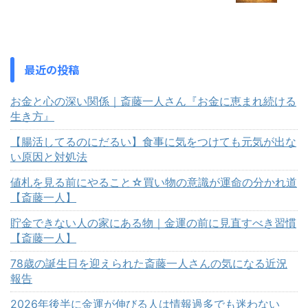
最近の投稿
お金と心の深い関係｜斎藤一人さん『お金に恵まれ続ける
生き方』
【腸活してるのにだるい】食事に気をつけても元気が出な
い原因と対処法
値札を見る前にやること☆買い物の意識が運命の分かれ道
【斎藤一人】
貯金できない人の家にある物｜金運の前に見直すべき習慣
【斎藤一人】
78歳の誕生日を迎えられた斎藤一人さんの気になる近況
報告
2026年後半に金運が伸びる人は情報過多でも迷わない