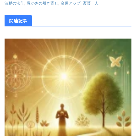
波動の法則
,
豊かさの引き寄せ
,
金運アップ
,
斎藤一人
関連記事