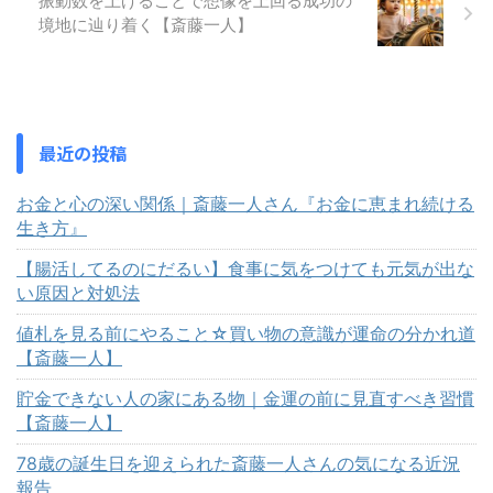
振動数を上げることで想像を上回る成功の
境地に辿り着く【斎藤一人】
最近の投稿
お金と心の深い関係｜斎藤一人さん『お金に恵まれ続ける
生き方』
【腸活してるのにだるい】食事に気をつけても元気が出な
い原因と対処法
値札を見る前にやること☆買い物の意識が運命の分かれ道
【斎藤一人】
貯金できない人の家にある物｜金運の前に見直すべき習慣
【斎藤一人】
78歳の誕生日を迎えられた斎藤一人さんの気になる近況
報告