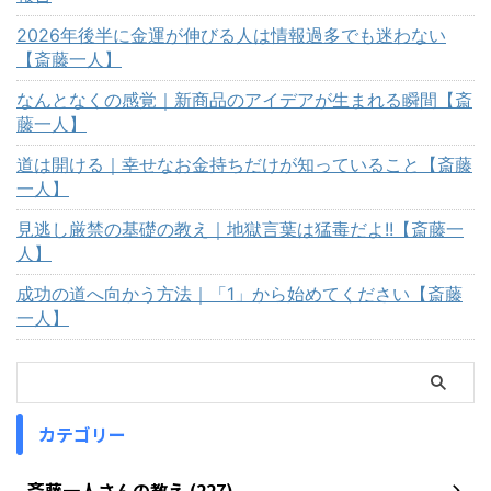
2026年後半に金運が伸びる人は情報過多でも迷わない
【斎藤一人】
なんとなくの感覚｜新商品のアイデアが生まれる瞬間【斎
藤一人】
道は開ける｜幸せなお金持ちだけが知っていること【斎藤
一人】
見逃し厳禁の基礎の教え｜地獄言葉は猛毒だよ!!【斎藤一
人】
成功の道へ向かう方法｜「1」から始めてください【斎藤
一人】
カテゴリー
斎藤一人さんの教え (227)