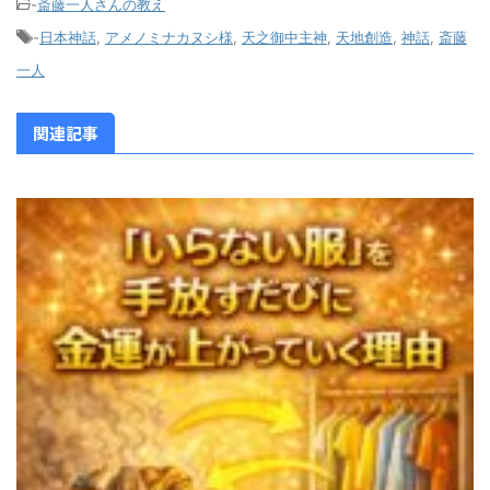
-
斎藤一人さんの教え
-
日本神話
,
アメノミナカヌシ様
,
天之御中主神
,
天地創造
,
神話
,
斎藤
一人
関連記事