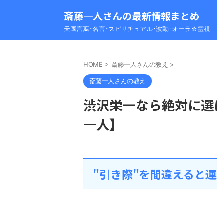
斎藤一人さんの最新情報まとめ
天国言葉･名言･スピリチュアル･波動･オーラ☆霊視
HOME
>
斎藤一人さんの教え
>
斎藤一人さんの教え
渋沢栄一なら絶対に選
一人】
"引き際"を間違えると