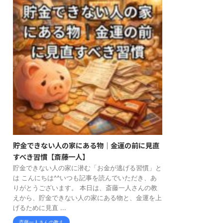
貯金できない人の家にある物｜金運の前に見直
すべき習慣【斎藤一人】
貯金できない人の家に潜む「お金が逃げる習慣」と
は こんにちは^^いつも記事を読んでいただき、あ
りがとうございます。 本日は、斎藤一人さんの教
えから、貯金できない人の家にある物と、金運を上
げるために見直 ...
斎藤一人さんの教え