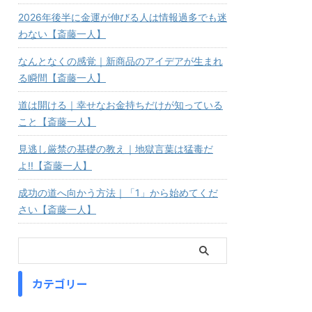
2026年後半に金運が伸びる人は情報過多でも迷
わない【斎藤一人】
なんとなくの感覚｜新商品のアイデアが生まれ
る瞬間【斎藤一人】
道は開ける｜幸せなお金持ちだけが知っている
こと【斎藤一人】
見逃し厳禁の基礎の教え｜地獄言葉は猛毒だ
よ!!【斎藤一人】
成功の道へ向かう方法｜「1」から始めてくだ
さい【斎藤一人】
カテゴリー