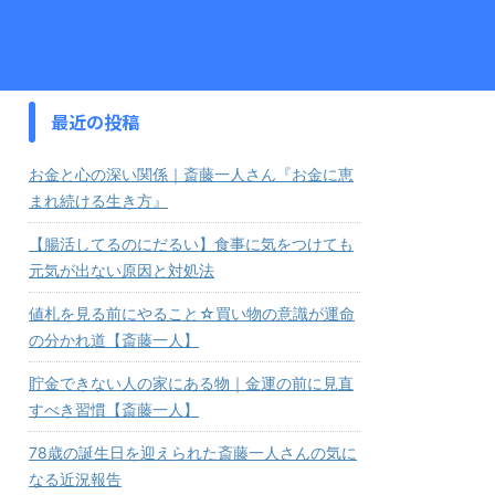
最近の投稿
お金と心の深い関係｜斎藤一人さん『お金に恵
まれ続ける生き方』
【腸活してるのにだるい】食事に気をつけても
元気が出ない原因と対処法
値札を見る前にやること☆買い物の意識が運命
の分かれ道【斎藤一人】
貯金できない人の家にある物｜金運の前に見直
すべき習慣【斎藤一人】
78歳の誕生日を迎えられた斎藤一人さんの気に
なる近況報告