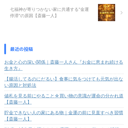
七福神が寄りつかない家に共通する"金運
停滞"の原因【斎藤一人】
最近の投稿
お金と心の深い関係｜斎藤一人さん『お金に恵まれ続ける
生き方』
【腸活してるのにだるい】食事に気をつけても元気が出な
い原因と対処法
値札を見る前にやること☆買い物の意識が運命の分かれ道
【斎藤一人】
貯金できない人の家にある物｜金運の前に見直すべき習慣
【斎藤一人】