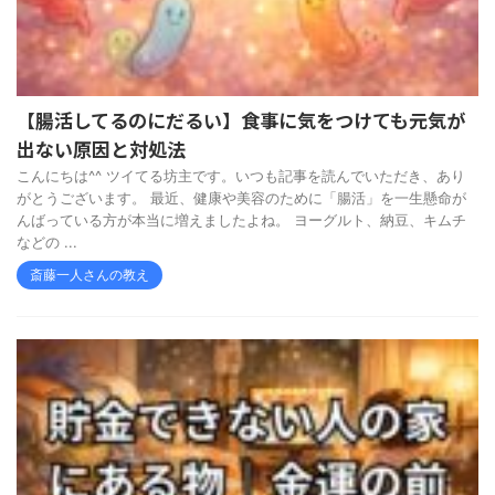
【腸活してるのにだるい】食事に気をつけても元気が
出ない原因と対処法
こんにちは^^ ツイてる坊主です。いつも記事を読んでいただき、あり
がとうございます。 最近、健康や美容のために「腸活」を一生懸命が
んばっている方が本当に増えましたよね。 ヨーグルト、納豆、キムチ
などの ...
斎藤一人さんの教え