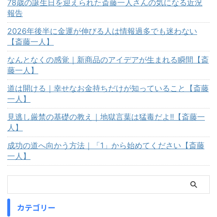
78歳の誕生日を迎えられた斎藤一人さんの気になる近況
報告
2026年後半に金運が伸びる人は情報過多でも迷わない
【斎藤一人】
なんとなくの感覚｜新商品のアイデアが生まれる瞬間【斎
藤一人】
道は開ける｜幸せなお金持ちだけが知っていること【斎藤
一人】
見逃し厳禁の基礎の教え｜地獄言葉は猛毒だよ!!【斎藤一
人】
成功の道へ向かう方法｜「1」から始めてください【斎藤
一人】
カテゴリー