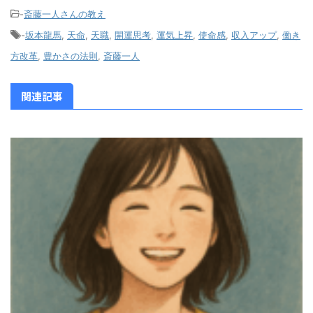
-
斎藤一人さんの教え
-
坂本龍馬
,
天命
,
天職
,
開運思考
,
運気上昇
,
使命感
,
収入アップ
,
働き
方改革
,
豊かさの法則
,
斎藤一人
関連記事