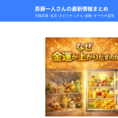
斎藤一人さんの最新情報まとめ
天国言葉･名言･スピリチュアル･波動･オーラ☆霊視