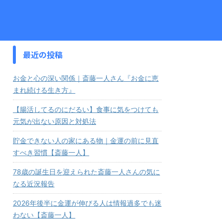
最近の投稿
お金と心の深い関係｜斎藤一人さん『お金に恵
まれ続ける生き方』
【腸活してるのにだるい】食事に気をつけても
元気が出ない原因と対処法
貯金できない人の家にある物｜金運の前に見直
すべき習慣【斎藤一人】
78歳の誕生日を迎えられた斎藤一人さんの気に
なる近況報告
2026年後半に金運が伸びる人は情報過多でも迷
わない【斎藤一人】