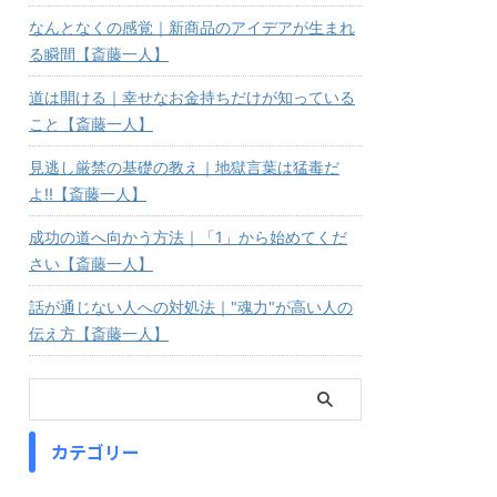
なんとなくの感覚｜新商品のアイデアが生まれ
る瞬間【斎藤一人】
道は開ける｜幸せなお金持ちだけが知っている
こと【斎藤一人】
見逃し厳禁の基礎の教え｜地獄言葉は猛毒だ
よ!!【斎藤一人】
成功の道へ向かう方法｜「1」から始めてくだ
さい【斎藤一人】
話が通じない人への対処法｜"魂力"が高い人の
伝え方【斎藤一人】
カテゴリー