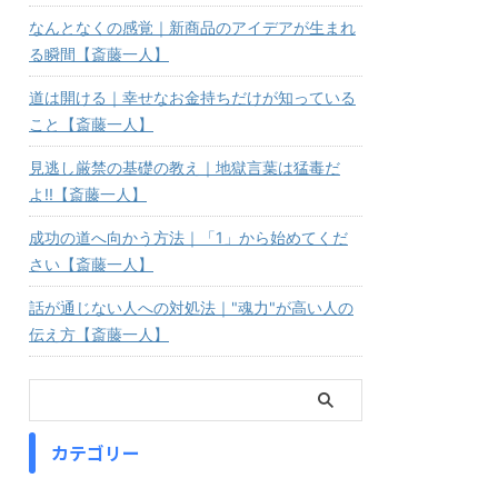
なんとなくの感覚｜新商品のアイデアが生まれ
る瞬間【斎藤一人】
道は開ける｜幸せなお金持ちだけが知っている
こと【斎藤一人】
見逃し厳禁の基礎の教え｜地獄言葉は猛毒だ
よ!!【斎藤一人】
成功の道へ向かう方法｜「1」から始めてくだ
さい【斎藤一人】
話が通じない人への対処法｜"魂力"が高い人の
伝え方【斎藤一人】
カテゴリー