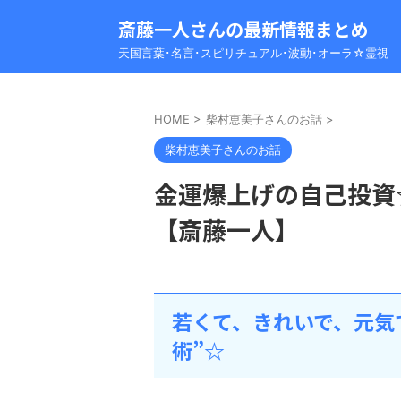
斎藤一人さんの最新情報まとめ
天国言葉･名言･スピリチュアル･波動･オーラ☆霊視
HOME
>
柴村恵美子さんのお話
>
柴村恵美子さんのお話
金運爆上げの自己投資
【斎藤一人】
若くて、きれいで、元気
術”☆