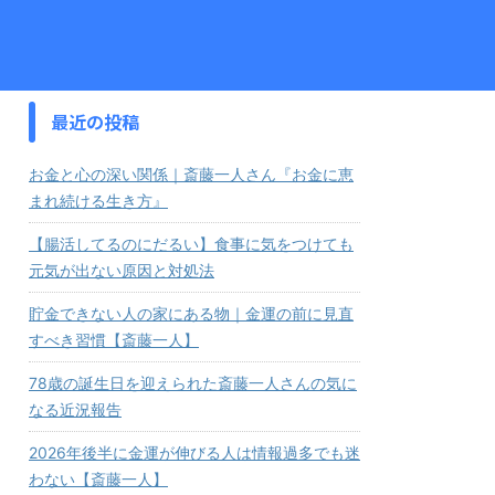
最近の投稿
お金と心の深い関係｜斎藤一人さん『お金に恵
まれ続ける生き方』
【腸活してるのにだるい】食事に気をつけても
元気が出ない原因と対処法
貯金できない人の家にある物｜金運の前に見直
すべき習慣【斎藤一人】
78歳の誕生日を迎えられた斎藤一人さんの気に
なる近況報告
2026年後半に金運が伸びる人は情報過多でも迷
わない【斎藤一人】