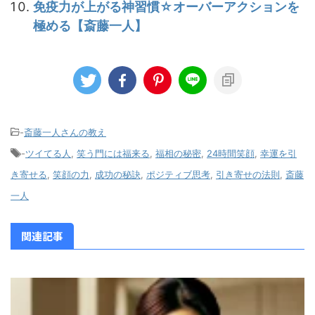
免疫力が上がる神習慣☆オーバーアクションを
極める【斎藤一人】
-
斎藤一人さんの教え
-
ツイてる人
,
笑う門には福来る
,
福相の秘密
,
24時間笑顔
,
幸運を引
き寄せる
,
笑顔の力
,
成功の秘訣
,
ポジティブ思考
,
引き寄せの法則
,
斎藤
一人
関連記事