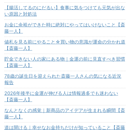
【腸活してるのにだるい】食事に気をつけても元気が出な
い原因と対処法
お金に余裕ができた時に絶対にやってはいけないこと【斎
藤一人】
値札を見る前にやること☆買い物の意識が運命の分かれ道
【斎藤一人】
貯金できない人の家にある物｜金運の前に見直すべき習慣
【斎藤一人】
78歳の誕生日を迎えられた斎藤一人さんの気になる近況
報告
2026年後半に金運が伸びる人は情報過多でも迷わない
【斎藤一人】
なんとなくの感覚｜新商品のアイデアが生まれる瞬間【斎
藤一人】
道は開ける｜幸せなお金持ちだけが知っていること【斎藤