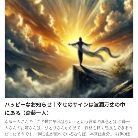
ハッピーなお知らせ｜幸せのサインは波瀾万丈の中
にある【斎藤一人】
斎藤一人さんの「この世に平凡はない」という言葉の真意とは 斎藤一
人さんのお姉さんは、ひとりさんから見て、性格も良く勉強もできる方
だったそうです。 同じ血が流れているならば、本来は自分より姉のほ