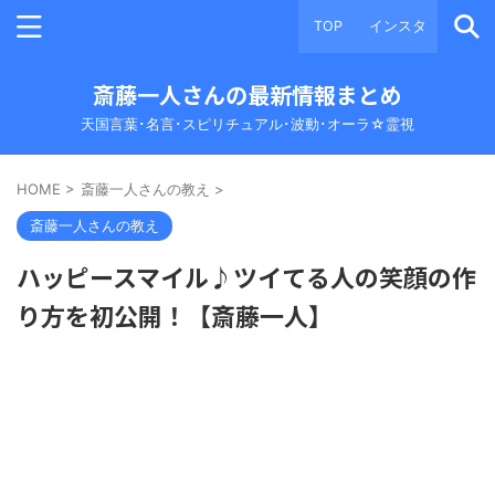
TOP
インスタ
斎藤一人さんの最新情報まとめ
天国言葉･名言･スピリチュアル･波動･オーラ☆霊視
HOME
>
斎藤一人さんの教え
>
斎藤一人さんの教え
ハッピースマイル♪ツイてる人の笑顔の作
り方を初公開！【斎藤一人】