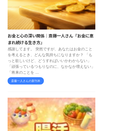
お金と心の深い関係｜斎藤一人さん『お金に恵
まれ続ける生き方』
感謝してます。 突然ですが、あなたはお金のこと
を考えるとき、どんな気持ちになりますか？ 「も
っと欲しいけど、どうすればいいかわからない」
「頑張っているつもりなのに、なかなか増えない」
「将来のことを ...
斎藤一人さんの新刊本