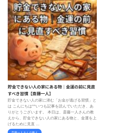
貯金できない人の家にある物｜金運の前に見直
すべき習慣【斎藤一人】
貯金できない人の家に潜む「お金が逃げる習慣」と
は こんにちは^^いつも記事を読んでいただき、あ
りがとうございます。 本日は、斎藤一人さんの教
えから、貯金できない人の家にある物と、金運を上
げるために見直 ...
斎藤一人さんの教え