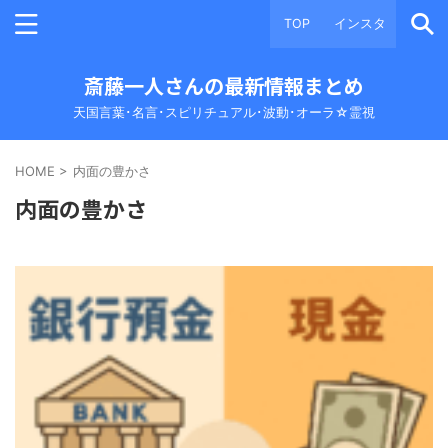
TOP
インスタ
斎藤一人さんの最新情報まとめ
天国言葉･名言･スピリチュアル･波動･オーラ☆霊視
HOME
>
内面の豊かさ
内面の豊かさ