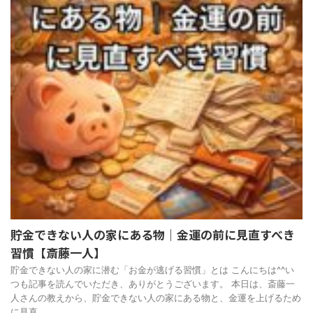
貯金できない人の家にある物｜金運の前に見直すべき
習慣【斎藤一人】
貯金できない人の家に潜む「お金が逃げる習慣」とは こんにちは^^い
つも記事を読んでいただき、ありがとうございます。 本日は、斎藤一
人さんの教えから、貯金できない人の家にある物と、金運を上げるため
に見直 ...