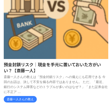
預金封鎖リスク｜現金を手元に置いておいた方がい
い？【斎藤一人】
斎藤一人さんの教えは「預金封鎖リスク」への備えにも応用できる 今
回のお話は、決して不安を煽る内容ではありません。 ただ、「最近、
銀行のシステム障害などのトラブルが多いのはなぜ？」「また証券会社
に不正ア ...
斎藤一人さんの教え