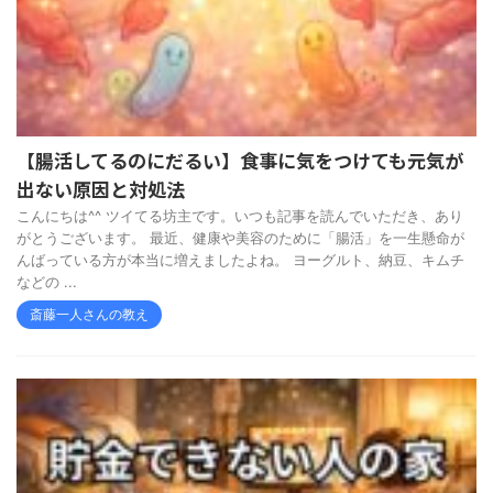
【腸活してるのにだるい】食事に気をつけても元気が
出ない原因と対処法
こんにちは^^ ツイてる坊主です。いつも記事を読んでいただき、あり
がとうございます。 最近、健康や美容のために「腸活」を一生懸命が
んばっている方が本当に増えましたよね。 ヨーグルト、納豆、キムチ
などの ...
斎藤一人さんの教え