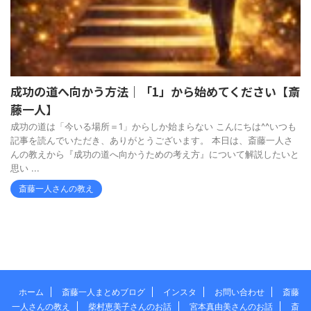
成功の道へ向かう方法｜「1」から始めてください【斎
藤一人】
成功の道は「今いる場所＝1」からしか始まらない こんにちは^^いつも
記事を読んでいただき、ありがとうございます。 本日は、斎藤一人さ
んの教えから『成功の道へ向かうための考え方』について解説したいと
思い ...
斎藤一人さんの教え
ホーム
斎藤一人まとめブログ
インスタ
お問い合わせ
斎藤
一人さんの教え
柴村恵美子さんのお話
宮本真由美さんのお話
斎