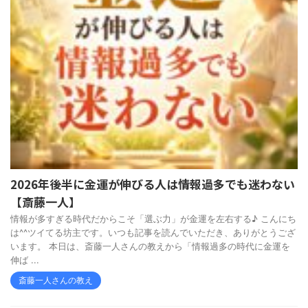
2026年後半に金運が伸びる人は情報過多でも迷わない
【斎藤一人】
情報が多すぎる時代だからこそ「選ぶ力」が金運を左右する♪ こんにち
は^^ツイてる坊主です。いつも記事を読んでいただき、ありがとうござ
います。 本日は、斎藤一人さんの教えから「情報過多の時代に金運を
伸ば ...
斎藤一人さんの教え