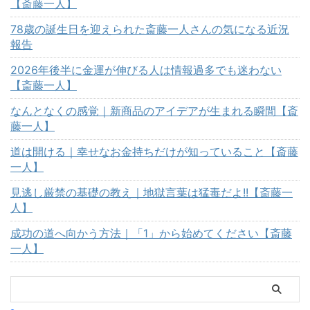
【斎藤一人】
78歳の誕生日を迎えられた斎藤一人さんの気になる近況
報告
2026年後半に金運が伸びる人は情報過多でも迷わない
【斎藤一人】
なんとなくの感覚｜新商品のアイデアが生まれる瞬間【斎
藤一人】
道は開ける｜幸せなお金持ちだけが知っていること【斎藤
一人】
見逃し厳禁の基礎の教え｜地獄言葉は猛毒だよ!!【斎藤一
人】
成功の道へ向かう方法｜「1」から始めてください【斎藤
一人】