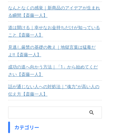
なんとなくの感覚｜新商品のアイデアが生まれ
る瞬間【斎藤一人】
道は開ける｜幸せなお金持ちだけが知っている
こと【斎藤一人】
見逃し厳禁の基礎の教え｜地獄言葉は猛毒だ
よ!!【斎藤一人】
成功の道へ向かう方法｜「1」から始めてくだ
さい【斎藤一人】
話が通じない人への対処法｜"魂力"が高い人の
伝え方【斎藤一人】
カテゴリー