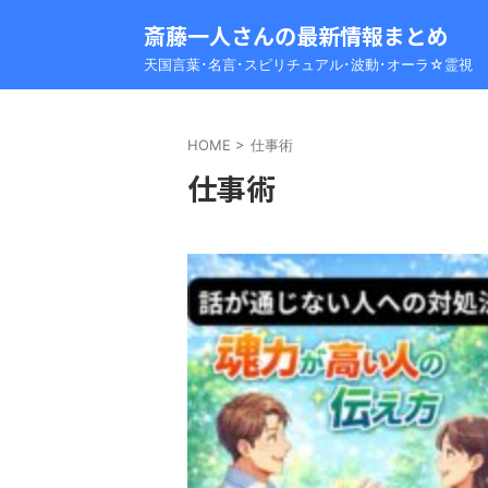
斎藤一人さんの最新情報まとめ
天国言葉･名言･スピリチュアル･波動･オーラ☆霊視
HOME
>
仕事術
仕事術