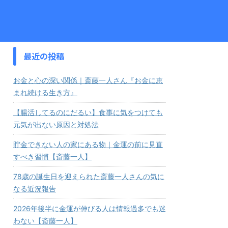
最近の投稿
お金と心の深い関係｜斎藤一人さん『お金に恵
まれ続ける生き方』
【腸活してるのにだるい】食事に気をつけても
元気が出ない原因と対処法
貯金できない人の家にある物｜金運の前に見直
すべき習慣【斎藤一人】
78歳の誕生日を迎えられた斎藤一人さんの気に
なる近況報告
2026年後半に金運が伸びる人は情報過多でも迷
わない【斎藤一人】