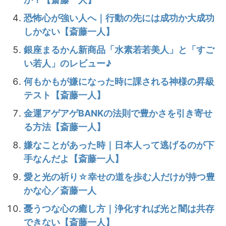
恐怖心が強い人へ｜行動の先には成功か大成功
しかない【斎藤一人】
銀座まるかん新商品「水素若若美人」と「すご
い若人」のレビュー♪
何もかもが嫌になった時に課される神様の昇級
テスト【斎藤一人】
金運アゲアゲBANKの法則で豊かさを引き寄せ
る方法【斎藤一人】
嫌なことがあった時｜日本人って逃げるのが下
手なんだよ【斎藤一人】
愛と光の祈り☆幸せの道を歩む人だけが持つ豊
かな心／斎藤一人
憂うつな心の癒し方｜浄化すれば光と闇は共存
できない【斎藤一人】