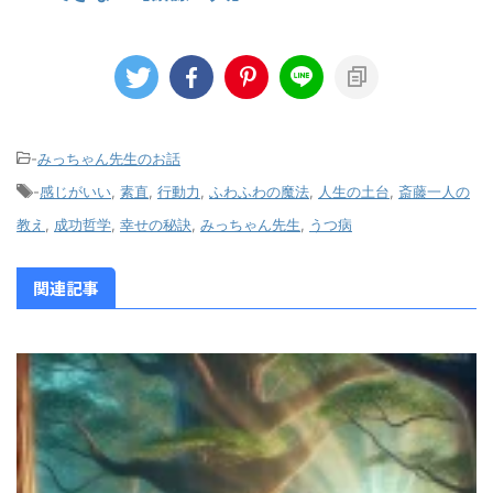
-
みっちゃん先生のお話
-
感じがいい
,
素直
,
行動力
,
ふわふわの魔法
,
人生の土台
,
斎藤一人の
教え
,
成功哲学
,
幸せの秘訣
,
みっちゃん先生
,
うつ病
関連記事