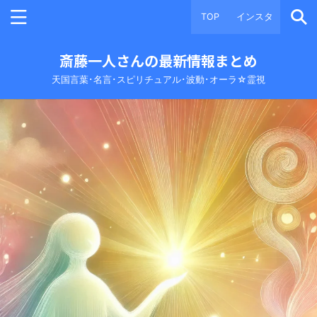
TOP
インスタ
斎藤一人さんの最新情報まとめ
天国言葉･名言･スピリチュアル･波動･オーラ☆霊視