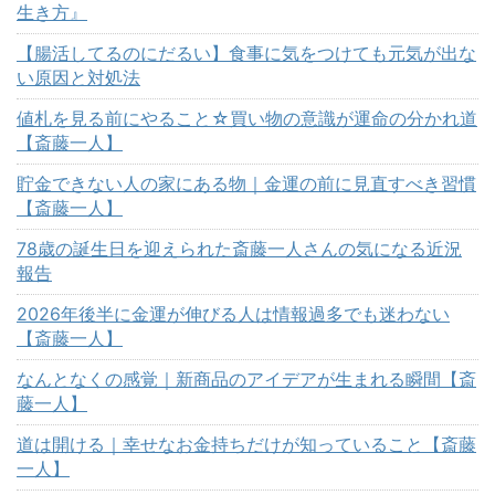
生き方』
【腸活してるのにだるい】食事に気をつけても元気が出な
い原因と対処法
値札を見る前にやること☆買い物の意識が運命の分かれ道
【斎藤一人】
貯金できない人の家にある物｜金運の前に見直すべき習慣
【斎藤一人】
78歳の誕生日を迎えられた斎藤一人さんの気になる近況
報告
2026年後半に金運が伸びる人は情報過多でも迷わない
【斎藤一人】
なんとなくの感覚｜新商品のアイデアが生まれる瞬間【斎
藤一人】
道は開ける｜幸せなお金持ちだけが知っていること【斎藤
一人】