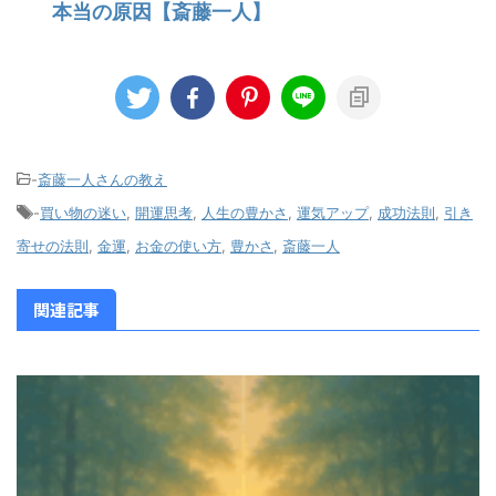
本当の原因【斎藤一人】
-
斎藤一人さんの教え
-
買い物の迷い
,
開運思考
,
人生の豊かさ
,
運気アップ
,
成功法則
,
引き
寄せの法則
,
金運
,
お金の使い方
,
豊かさ
,
斎藤一人
関連記事