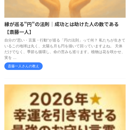
縁が巡る"円"の法則｜成功とは助けた人の数である
【斎藤一人】
自分の"思い・言葉・行動"が巡る「円の法則」って何？ 私たちが生きて
いるこの地球は丸く、太陽も月も円を描いて回っていますよね。 天体
だけでなく、季節も循環し、命の営みも巡ります。植物は花を咲かせ、
実を ...
斎藤一人さんの教え