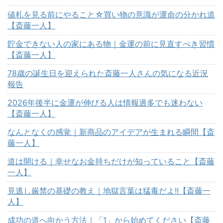
値札を見る前にやること☆買い物の意識が運命の分かれ道
【斎藤一人】
貯金できない人の家にある物｜金運の前に見直すべき習慣
【斎藤一人】
78歳の誕生日を迎えられた斎藤一人さんの気になる近況
報告
2026年後半に金運が伸びる人は情報過多でも迷わない
【斎藤一人】
なんとなくの感覚｜新商品のアイデアが生まれる瞬間【斎
藤一人】
道は開ける｜幸せなお金持ちだけが知っていること【斎藤
一人】
見逃し厳禁の基礎の教え｜地獄言葉は猛毒だよ!!【斎藤一
人】
成功の道へ向かう方法｜「1」から始めてください【斎藤