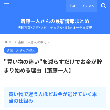
TOP
インスタ
斎藤一人さんの最新情報まとめ
天国言葉･名言･スピリチュアル･波動･オーラ☆霊視
HOME
>
斎藤一人さんの教え
>
斎藤一人さんの教え
"買い物の迷い"を減らすだけでお金が貯
まり始める理由【斎藤一人】
買い物で迷う人ほどお金が逃げていく本
当の仕組み